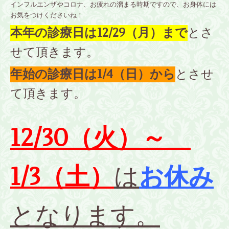
インフルエンザやコロナ、お疲れの溜まる時期ですので、お身体には
お気をつけくださいね！
本年の診療日は12/29（月）まで
とさ
せて頂きます。
年始の診療日は1/4（日）から
とさせ
て頂きます。
12/30（火）～
1/3（土）
は
お休み
となります。