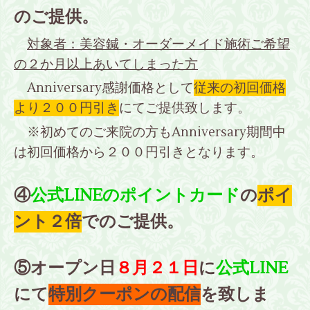
のご提供。
対象者：美容鍼・オーダーメイド施術ご希望
の２か月以上あいてしまった方
Anniversary感謝価格として
従来の初回価格
より２００円引き
にてご提供致します。
※初めてのご来院の方もAnniversary期間中
は初回価格から２００円引きとなります。
④
公式LINEのポイントカード
の
ポイ
ント２倍
でのご提供。
⑤オープン日
８月２１日
に
公式LINE
にて
特別クーポンの配信
を致しま