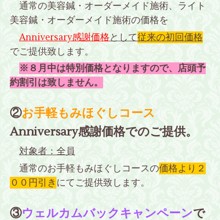
通常の美容鍼・オーダーメイド施術、ライト
美容鍼・オーダーメイド施術の価格を
Anniversary感謝価格
として
従来の初回価格
でご提供致します。
※８月中は特別価格となりますので、店頭予
約割引は致しません。
②
お手軽もみほぐしコース
Anniversary感謝価格でのご提供。
対象者：全員
通常のお手軽もみほぐしコースの
価格より２
００円引き
にてご提供致します。
③
ウェルカムバックキャンペーン
で