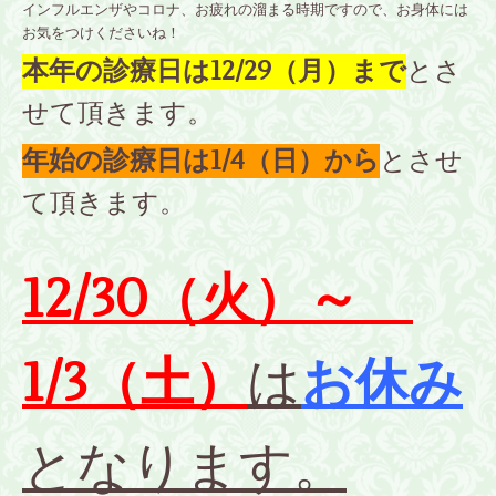
インフルエンザやコロナ、お疲れの溜まる時期ですので、お身体には
お気をつけくださいね！
本年の診療日は12/29（月）まで
とさ
せて頂きます。
年始の診療日は1/4（日）から
とさせ
て頂きます。
12/30（火）～
1/3（土）
は
お休み
となります。