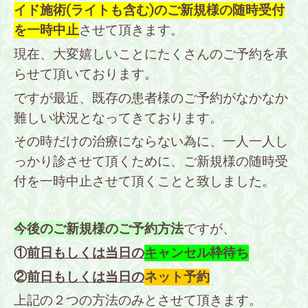
イド施術(ライトも含む)のご新規様の随時受付
を一時中止
させて頂きます。
現在、大変嬉しいことにたくさんのご予約を承
らせて頂いております。
ですが最近、既存の患者様のご予約がなかなか
難しい状況となってきております。
その時だけの治療にならない為に、一人一人し
っかり診させて頂くために、ご新規様の随時受
付を一時中止させて頂くことと致しました。
今後のご新規様のご予約方法
ですが、
①
前日もしくは当日の
キ
ャンセル枠待ち
②
前日もしくは当日の
ネット予約
上記の２つの方法のみとさせて頂きます。