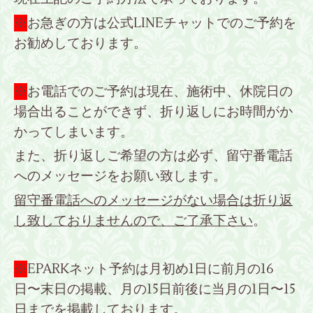
※
お急ぎの方は公式LINEチャットでのご予約を
お勧めしております。
※
お電話でのご予約は現在、施術中、休院日の
場合出ることができず、折り返しにお時間がか
かってしまいます。
また、折り返しご希望の方は必ず、留守番電話
へのメッセージをお願い致します。
留守番電話へのメッセージがない場合は折り返
し致しておりませんので、ご了承下さい
。
※
EPARKネット予約は月初め1日に前月の16
日〜末日の掲載、月の15日前後に当月の1日〜15
日までを掲載しております。