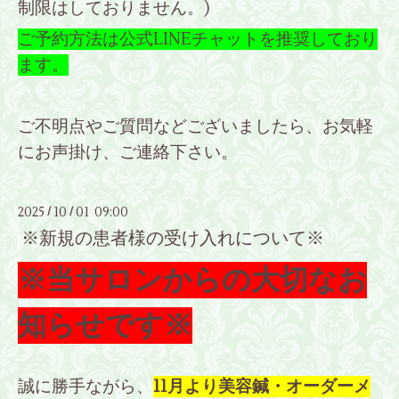
制限はしておりません。)
ご予約方法は公式LINEチャットを推奨しており
ます。
ご不明点やご質問などございましたら、お気軽
にお声掛け、ご連絡下さい。
2025
10
01 09:00
/
/
※新規の患者様の受け入れについて※
※当サロンからの大切なお
知らせです※
誠に勝手ながら、
11月より美容鍼・オーダーメ