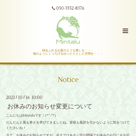
050-3552-8376
緑あふれるお庭のような癒しを・・・
猫のようにくつろげるゆったりとした空間を・・・
Notice
2021
10
16 10:00
/
/
お休みのお知らせ変更について
こんにちはMintaluです！(*^-^*)
だんだんと風も寒さを帯びてきましたね。皆様も風邪を引かないように気をつけて
くださいね！
さて、お休みのお知らせですが、今まではある一定の間隔でお休みのお日にをお伝