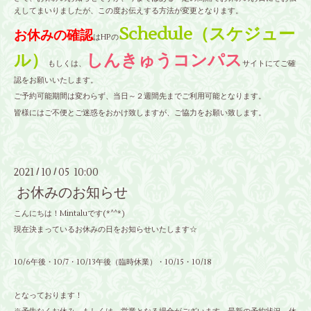
えしてまいりましたが、この度お伝えする方法が変更となります。
Schedule（スケジュー
お休みの確認
はHPの
ル）
しんきゅうコンパス
もしくは、
サイトにてご確
認をお願いいたします。
ご予約可能期間は変わらず、当日～２週間先までご利用可能となります。
皆様にはご不便とご迷惑をおかけ致しますが、ご協力をお願い致します。
2021
10
05 10:00
/
/
お休みのお知らせ
こんにちは！Mintaluです(*^^*)
現在決まっているお休みの日をお知らせいたします☆
10/6午後・10/7・10/13午後（臨時休業）・10/15・10/18
となっております！