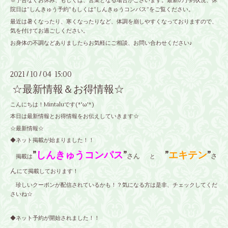
※予告なくお休み、もしくは、営業となる場合がございます。最新の予約状況、休
院日は”しんきゅう予約”もしくは”しんきゅうコンパス”をご覧ください。
最近は暑くなったり、寒くなったりなど、体調を崩しやすくなっておりますので、
気を付けてお過ごしください。
お身体の不調などありましたらお気軽にご相談、お問い合わせください♪
2021
10
04 15:00
/
/
☆最新情報＆お得情報☆
こんにちは！Mintaluです(*'ω'*)
本日は最新情報とお得情報をお伝えしていきます☆
☆最新情報☆
◆ネット掲載が始まりました！！
”
しんきゅうコンパス
”
”
エキテン
”
さん
さ
掲載は
と
ん
にて掲載しております！
珍しいクーポンが配信されているかも！？気になる方は是非、チェックしてくだ
さいね☆
◆ネット予約が開始されました！！