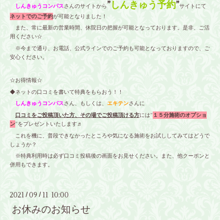
”
しんきゅう予約
”
しんきゅうコンパス
さんのサイトから
サイトにて
ネットでのご予約
が可能となりました！
また、常に最新の営業時間、休院日の把握が可能となっております。是非、ご活
用ください☆
※今まで通り、お電話、公式ラインでのご予約も可能となっておりますので、ご
安心ください。
☆お得情報☆
◆ネットの口コミを書いて特典をもらおう！！
しんきゅうコンパス
さん、もしくは、
エキテン
さんに
口コミをご投稿頂いた方、その場でご投稿頂ける方
には”
１５分施術のオプショ
ン
”をプレゼントいたします♬
これを機に、普段できなかったところや気になる施術をお試ししてみてはどうで
しょうか？
※特典利用時は必ず口コミ投稿後の画面をお見せください。また、他クーポンと
併用もできます。
2021
09
11 10:00
/
/
お休みのお知らせ