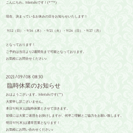
こんにちわ。
Mintalu
です！
(*^^*)
現在、決まっているお休みの日をお知らせいたします！
9/12
（日）・
9/16
（木）・9/21（火）・9/26（日）・9/27（月）
となっております！
ご予約は当日より
2
週間先まで可能となっております。
お気軽にお問合せください♪
2021
09
08 08:30
/
/
臨時休業のお知らせ
おはようございます。Mintaluです(^^)
大変申し訳ございません。
本日9/8(水)は臨時休業とさせて頂きます。
皆様には大変ご迷惑をお掛けしますが、何卒ご理解とご協力をお願い致します。
明日9/9(木)は通常営業となります！
お気軽にお問い合わせください♪