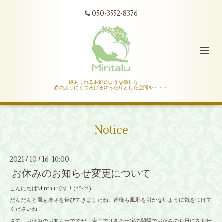
050-3552-8376
緑あふれるお庭のような癒しを・・・
猫のようにくつろげるゆったりとした空間を・・・
Notice
2021
10
16 10:00
/
/
お休みのお知らせ変更について
こんにちはMintaluです！(*^-^*)
だんだんと風も寒さを帯びてきましたね。皆様も風邪を引かないように気をつけて
くださいね！
さて、お休みのお知らせですが、今まではある一定の間隔でお休みのお日にをお伝