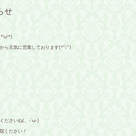
らせ
ω'*)
ら元気に営業しております(*'▽')
さいね(。-`ω-)
院ください！