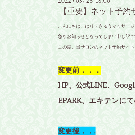
2022
03
28 18:00
/
/
【重要】ネット予約
こんにちは。はり・きゅうマッサージ処 
急なお知らせとなってしまい申し訳ご
この度、当サロンのネット予約サイト
変更前．．．
HP、公式LINE、G
EPARK、エキテンに
変更後．．.