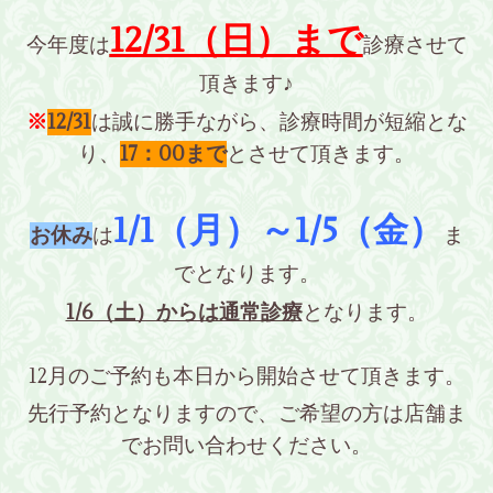
12/31（日）まで
今年度は
診療させて
頂きます♪
※
12/31
は誠に勝手ながら、診療時間が短縮とな
り、
17：00まで
とさせて頂きます。
1/1（月）～1/5（金）
お休み
は
ま
でとなります。
1/6（土）からは通常診療
となります。
12月のご予約も本日から開始させて頂きます。
先行予約となりますので、ご希望の方は店舗ま
でお問い合わせください。